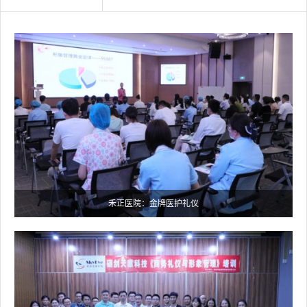
源
电
话
咨
询
禾正医院：金牌医护礼仪