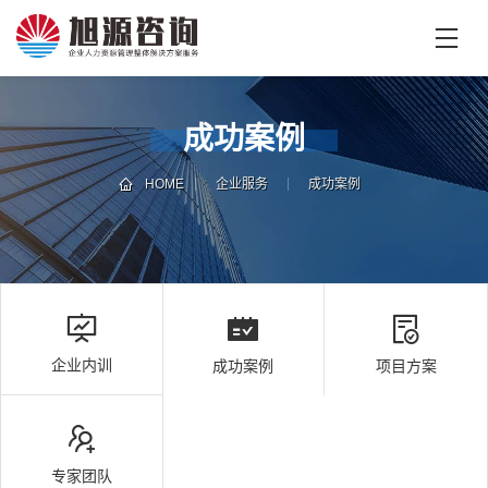
首
页
首
成功案例
页
企
业
HOME
企业服务
成功案例
培
专
训
家
团
技
队
能
培
新
企业内训
成功案例
项目方案
训
闻
咨
旭
询
源
旭
专家团队