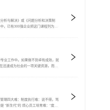
《问题分析与解决》或《问题分析和决策制
业中，已有300强企业把这门课程列为职
的专业工作中。如果做不到卓有成效，就
正在迅速成为社会的一项关键资源，而能
临管理四大难：制度执行难：说不得，骂
“新生代”的 烦心员工培育难：“度娘”