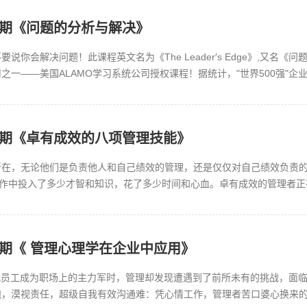
三期《问题的分析与解决》
说你会解决问题！此课程英文名为《The Leader′s Edge》,又名
之一——美国ALAMO学习系统公司授权课程！据统计，"世界500强"企
第二期《卓有成效的八项管理技能》
所在，无论他们是负责他人和自己绩效的管理，还是仅仅对自己绩效负责
工作中投入了多少才智和知识，花了多少时间和心血。卓有成效的管理者
经成为个人获得成功的主要标志。...
一期《 管理心理学在企业中应用》
代员工成为职场上的主力军时，管理却发现遭遇到了前所未有的挑战，面
，漠视责任，超级自我有效沟通难：凭心情工作，管理者苦口婆心换来的是 