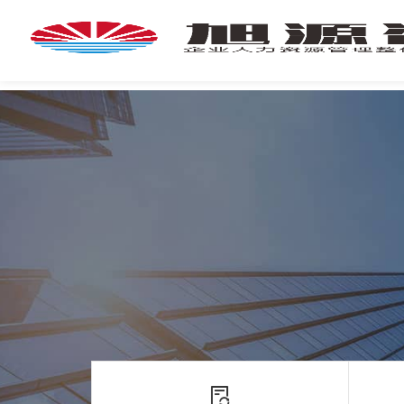
首
页
首
页
企
业
培
专
训
家
团
技
队
能
培
新
训
闻
咨
旭
询
源
旭