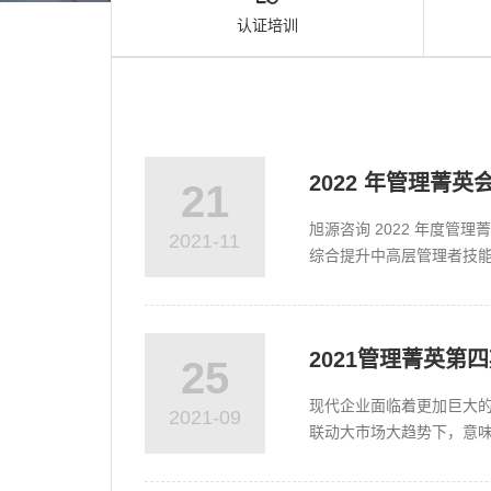
源
认证培训
电
话
咨
询
2022 年管理菁
21
旭源咨询 2022 年度
2021-11
综合提升中高层管理者技能
培训形式实战学习。企业会员
2021管理菁英第
25
现代企业面临着更加巨大
2021-09
联动大市场大趋势下，意味
业的活力，同时也增加了管理