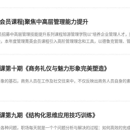
技能培训接受度低员工激...
英会员课程|聚焦中高层管理能力提升
会员招募中高层管理技能提升系列课程旭源管理学院以“培养企业管理人才，提
级，本年度管理菁英会员课程引入高阶管理理念和工具，以德鲁克管理、
辅以高效工具、团队性格分...
会员课第十期《商务礼仪与魅力形象完美塑造》
形象的基石，商务人员在工作及社交往来中，不仅反映出商务人员自身的
会员课第九期《结构化思维应用技巧训练》
决各种问题，职场每天就是一个个问题分析与解决的过程：如何高效的完