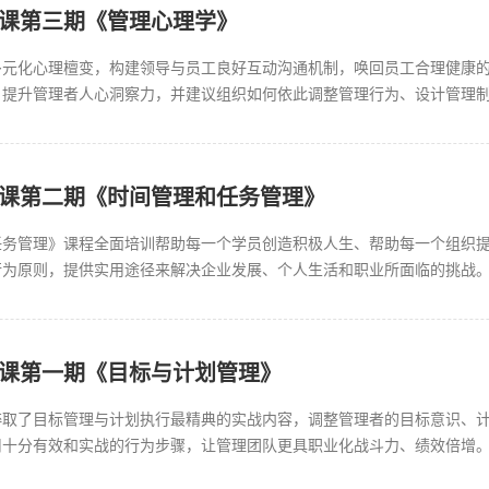
员课第三期《管理心理学》
元化心理檀变，构建领导与员工良好互动沟通机制，唤回员工合理健康的
，提升管理者人心洞察力，并建议组织如何依此调整管理行为、设计管理制
杠杆效应”。用有效方法促进员...
会员课第二期《时间管理和任务管理》
任务管理》课程全面培训帮助每一个学员创造积极人生、帮助每一个组织
行为原则，提供实用途径来解决企业发展、个人生活和职业所面临的挑战
剧变化的环境、解决真正的问题并带...
员课第一期《目标与计划管理》
粹取了目标管理与计划执行最精典的实战内容，调整管理者的目标意识、
十分有效和实战的行为步骤，让管理团队更具职业化战斗力、绩效倍增。
与方法...