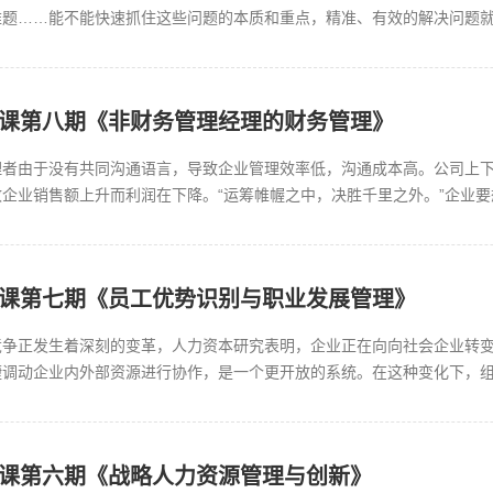
难题……能不能快速抓住这些问题的本质和重点，精准、有效的解决问题
工，如果能够有意识的提升员工问题分...
会员课第八期《非财务管理经理的财务管理》
理者由于没有共同沟通语言，导致企业管理效率低，沟通成本高。公司上
企业销售额上升而利润在下降。“运筹帷幄之中，决胜千里之外。”企业
各项经营活动按照一定的标准进行...
会员课第七期《员工优势识别与职业发展管理》
竞争正发生着深刻的变革，人力资本研究表明，企业正在向向社会企业转
捷调动企业内外部资源进行协作，是一个更开放的系统。在这种变化下，
导方式。以工业化背景设计的人才培...
会员课第六期《战略人力资源管理与创新》