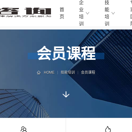
企
技
首
业
能
页
培
培
训
训
会员课程
HOME
技能培训
会员课程