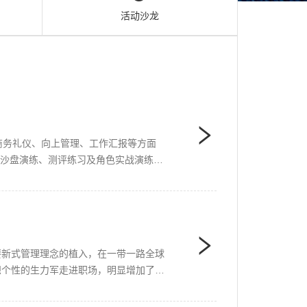
活动沙龙
与商务礼仪、向上管理、工作汇报等方面
、沙盘演练、测评练习及角色实战演练等
要新式管理理念的植入，在一带一路全球
思想个性的生力军走进职场，明显增加了企