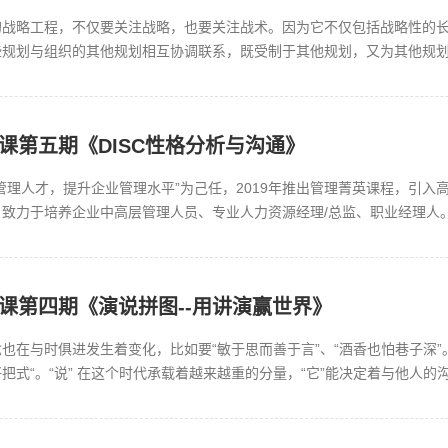
的战略工程，不仅要关注战略，也要关注战术。因为它不仅包括战略性的
些规划与组织的其他规划相互协调联系，既受制于其他规划，又为其他规
定的步骤，学习战略分析工具，应用...
员课第五期《DISC性格分析与沟通》
管理人才，提升企业管理水平”为己任，2019年推出管理菁英课程，引入
致力于培养企业中高层管理人员、专业人力资源经理/总监、职业经理人。.
员课第四期《演说拼图--用讲演赢世界》
也在与时俱进发生着变化，比如要“敏于思而善于言”、“酒香也怕巷子深”
把式“。“说” 在这个时代承载着越来越重的分量，“它”能决定着与他人
风度；甚至决定着投资者...