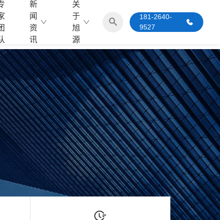
专
新
关
家
闻
于
181-2640-
9527
团
资
旭
队
讯
源