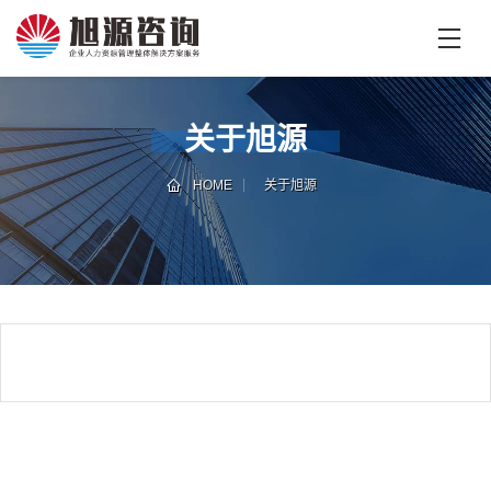
首
页
首
关于旭源
页
企
业
HOME
关于旭源
培
专
训
家
团
技
队
能
培
新
训
闻
咨
旭
询
源
旭